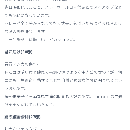
先日映画化したこと、バレーボール日本代表とのタイアップなど
でも話題になっています。
バレーが全く分からなくても大丈夫。気づいたら涙が流れるよう
な没入感を味わえます。
「一生懸命」は難しいけどカッコいい。
君に届け(30巻)
青春マンガの傑作。
見た目は暗いけど健気で善意の塊のような主人公の女の子が、何
事にも一生懸命行動することで自然と素敵な仲間に囲まれるとい
うお話です。
多部未華子と三浦春馬主演の映画も大好きです。flumpoolの主題
歌を聞くだけで泣いちゃう。
鋼の錬金術師(27巻)
壮大なファンタジー。