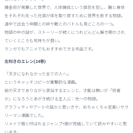
錬金術が発展した世界で、人体錬成という禁忌を犯し、腕と身体
をそれぞれ失った兄弟が体を取り戻すために世界を旅する物語。
道中で出会う仲間との絆や敵とのバトルも見どころの一つ。
物語の中の謎が、ストーリーが続くにつれどんどん解き明かされ
ていくところも気持ちが良い。
マンガでもアニメでもおすすめできる作品です。
左利きのエレン(24巻)
「天才になれなかった全ての人へ」
というキャッチコピーが衝撃的な漫画。
絵の天才でありながら苦悩するエレンと、才能は無いが「何者
か」になろうとあがき続ける主人公：光一の物語。
グラフィティやアートの話かと思いきや、めちゃくちゃ泥臭いサラ
リーマン漫画でした。
リメイク版と呼ばれるジャンプ+版が完結していて読みやすいと思
います。