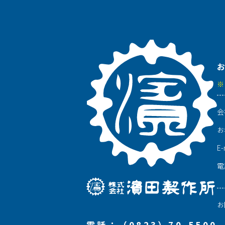
お
※
会
お
E-
電
お
電話：（0823）70-5500