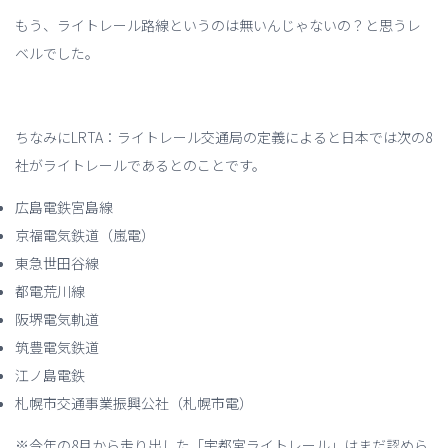
もう、ライトレール路線というのは無いんじゃないの？と思うレ
ベルでした。
ちなみにLRTA：ライトレール交通局の定義によると日本では次の8
社がライトレールであるとのことです。
広島電鉄宮島線
京福電気鉄道（嵐電）
東急世田谷線
都電荒川線
阪堺電気軌道
筑豊電気鉄道
江ノ島電鉄
札幌市交通事業振興公社（札幌市電）
※今年の8月から走り出した「宇都宮ライトレール」はまだ認めら