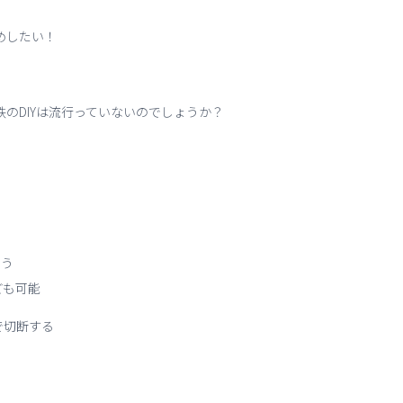
めしたい！
鉄のDIYは流行っていないのでしょうか？
らう
ども可能
で切断する