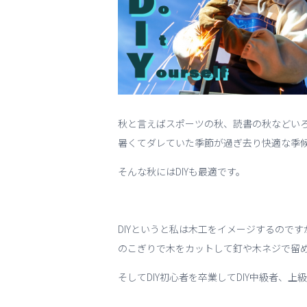
秋と言えばスポーツの秋、読書の秋などい
暑くてダレていた季節が過ぎ去り快適な季
そんな秋にはDIYも最適です。
DIYというと私は木工をイメージするので
のこぎりで木をカットして釘や木ネジで留
そしてDIY初心者を卒業してDIY中級者、