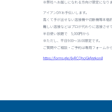
※弊社へお越しになれる方向け限定になり
アイアンDIYお手伝いします。
高くて手が出せない溶接機や切断機等本格
難しい溶接などはプロが代わりに溶接させ
半日使い放題で 5,000円から
※ただし、平日9:00～16:00限定です。
ご質問やご相談・ご予約は専用フォームか
https://forms.gle/6yRCQhcjGkfggkon8