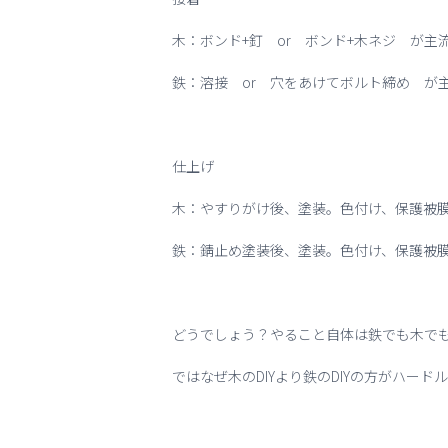
木：ボンド+釘 or ボンド+木ネジ が主
鉄：溶接 or 穴をあけてボルト締め が
仕上げ
木：やすりがけ後、塗装。色付け、保護被
鉄：錆止め塗装後、塗装。色付け、保護被
どうでしょう？やること自体は鉄でも木で
ではなぜ木のDIYより鉄のDIYの方がハー