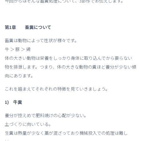
今回からはそんな畜糞処理について、3部作でお伝えします。
第1章 畜糞について
畜糞は動物によって性状が様々です。
牛 ＞ 豚 ＞ 鶏
体の大きい動物は栄養をしっかり身体に取り込んでから要らない
物を排泄します。つまり、体の大きな動物の糞ほど養分が少ない傾
向にあります。
これを踏まえてそれぞれの特徴を見ていきましょう。
1) 牛糞
養分が控えめで肥料焼けの心配が少ない。
土づくりに向いている。
生糞は熱量が少なく藁が混ざっており機械投入での処理は難し