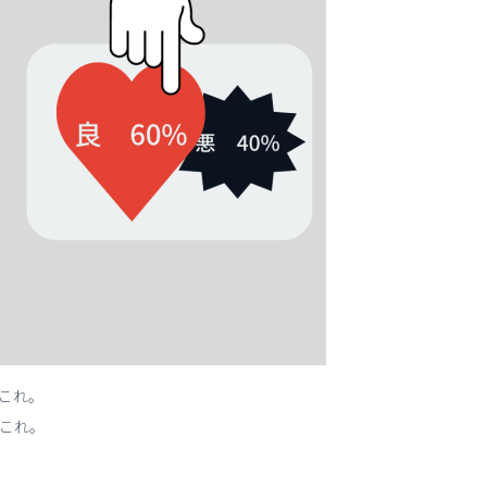
これ。
これ。