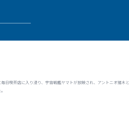
為に毎日喫茶店に入り浸り、宇宙戦艦ヤマトが放映され、アントニオ猪木
た。