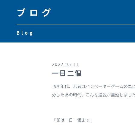
ブログ
Blog
2022.05.11
一日二個
1970年代、若者はインベーダーゲームの
分したあの時代、こんな通説が蔓延しまし
「卵は一日一個まで」