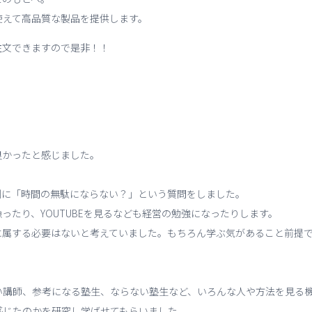
使えて高品質な製品を提供します。
注文できますので是非！！
良かったと感じました。
側に「時間の無駄にならない？」という質問をしました。
ったり、YOUTUBEを見るなども経営の勉強になったりします。
に属する必要はないと考えていました。もちろん学ぶ気があること前提
い講師、参考になる塾生、ならない塾生など、いろんな人や方法を見る
感じたのかを研究し学ばせてもらいました。