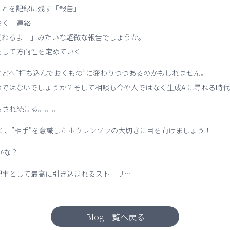
ことを記録に残す「報告」
おく「連絡」
変わるよー」みたいな軽微な報告でしょうか。
をして方向性を定めていく
どへ”打ち込んでおくもの”に変わりつつあるのかもしれません。
ではないでしょうか？そして相談も今や人ではなく生成AIに尋ねる時
らされ続ける。。。
く、”相手”を意識したホウレンソウの大切さに目を向けましょう！
かな？
記事として最高に引き込まれるストーリ…
Blog一覧へ戻る