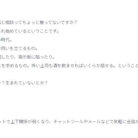
絡と相談ってちょっと被ってないですか？
まれ始めているということです。
い時代。
お伺いを立てるもの。
回したり、掲示板に貼ったり。
スを求めるもの。怖い上司も酒を飲ませればいくらか話せる。というこ
か？生まれていないとか？
ットで上下関係が弱くなり、チャットツールやメールなどで気軽に会話