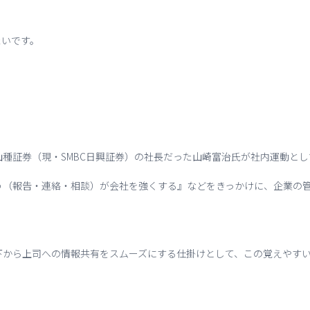
たいです。
、山種証券（現・SMBC日興証券）の社長だった山崎富治氏が社内運動と
そう（報告・連絡・相談）が会社を強くする』などをきっかけに、企業の
下から上司への情報共有をスムーズにする仕掛けとして、この覚えやす