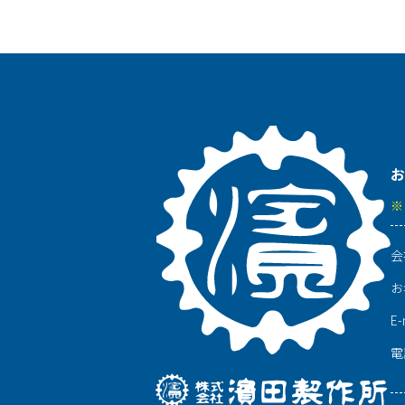
お
※
会
お
E-
電