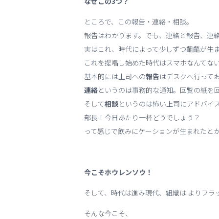
なぜこの3つ？
ところで、この報告・連絡・相談。
報告はわかります。でも、連絡と報告、連
実はこれ、時代によって少しずつ齟齬が生
これを提唱し始めた時代はスマホなんてな
基本的には上司への
報告
はデスクへ行って
連絡
というのは事務的な通知。回覧の紙を
そして
相談
というのは怖い上司にアドバイ
部長！今日あたり一杯どうでしょう？
って感じで飲みにケーションが生まれたと
今こそホウレンソウ！
そして、時代は進み現代、組織は よりフラ
そんな今こそ、