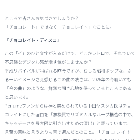
ところで皆さんお気づきでしょうか？
「チョコレート」ではなく「チョコレイト」なことに。
「チョコレイト・ディスコ」
この「イ」のひと文字が入るだけで、どこかレトロで、それでいて
不思議なデジタル感が増す気がしませんか？
平成リバイバルが叫ばれる昨今ですが、むしろ昭和ポップな、ふ
るーいイメージさえ感じるこの曲の凄さは、2026年の今聴いても
「今の曲」のような、鮮烈な聞き心地を保っているところにある
と思います。
Perfumeファンからは神と崇められている中田ヤスタカ氏はチョ
コレイトにした理由を「無機質でリズミカルなループ構造の中で、
キャッチーさを最大限に引き出すための演出」と語っています。
言葉の意味と言うよりも音で選んだとのこと。「チョ コ レ イ ト