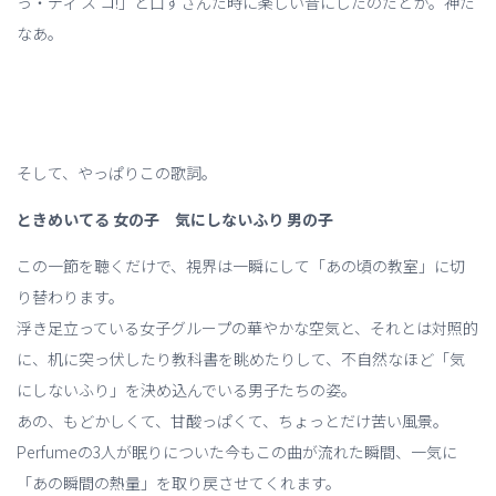
っ・ディ ス コ!」と口ずさんだ時に楽しい音にしたのだとか。神だ
なあ。
そして、やっぱりこの歌詞。
ときめいてる 女の子
気にしないふり 男の子
この一節を聴くだけで、視界は一瞬にして「あの頃の教室」に切
り替わります。
浮き足立っている女子グループの華やかな空気と、それとは対照的
に、机に突っ伏したり教科書を眺めたりして、不自然なほど「気
にしないふり」を決め込んでいる男子たちの姿。
あの、もどかしくて、甘酸っぱくて、ちょっとだけ苦い風景。
Perfumeの3人が眠りについた今もこの曲が流れた瞬間、一気に
「あの瞬間の熱量」を取り戻させてくれます。