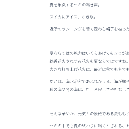
夏を象徴するセミの鳴き声。
スイカにアイス、かき氷。
近所のランニングを着て麦わら帽子を被っ
夏ならではの魅力はいくらあげてもきりが
線香花火やねずみ花火も夏ならではですね
大きな打ち上げ花火は、最近は秋でも冬で
あとは、海水浴客であふれかえる、海が賑
秋の海や冬の海は、むしろ寂しさやむなし
そんな華やか、元気！の象徴である夏もも
セミの中でも夏の終わりに鳴くとされる、