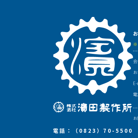
お
※
会
お
E-
電
お
電話：（0823）70-5500