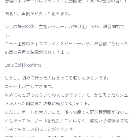
会場のボルテージはマックス！試合開始、TipOffの合図の笛が！！
鳴ると、声援がピタリと止みます。
少しの静寂の後、主審からボールが投げ上げられ、試合開始で
す。
コート上部のディスプレイとスピーカーから、試合前にも行った
応援の音声と映像が流れてきます。
Let’s Go! Hiroshima!!
しかし、初めて行った人は言ってる暇なんかないです。
コート上が忙しすぎます。
攻めてたと思ったらいつのまにか守っていて、かと思ったらシュー
トが入った瞬間また攻撃に転じて3ポイント。
ただし、ボールが大きいこと、後ろの席でも野球程距離がないこ
ともあってか、ボールを見失うことはなく、最初から最後まで初
心者でも楽しみ切ることができます。