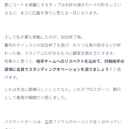
更にコートを綺麗にするモップはお好み焼きのヘラの形をしてい
るなど、まさに広島を誇りに思える一日になります。
そして私が最も感動したのが、試合終了後。
審判のホイッスルが試合終了を告げ、おりづる賞の授与などが終
わった後、スタジアムDJがおもむろに観客全員を立たせます。
何事かと思うと、
相手チームへのリスペクトを込めて、対戦相手の
退場に全員でスタンディングオベーションを送りましょう！
と告
げます。
これは本当に素晴らしいことだなと。これぞプロスポーツ、興行
として最高の瞬間だと感じました。
バスケットボールは、正直ファウルのルールとか全く分かってい