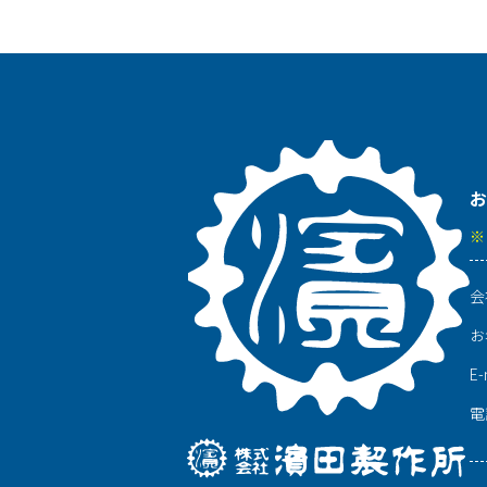
お
※
会
お
E-
電