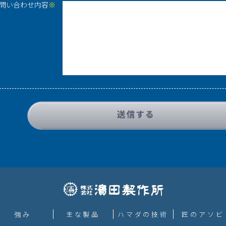
問い合わせ内容
※
強み
主な製品
ハマダの技術
匠のアソビ