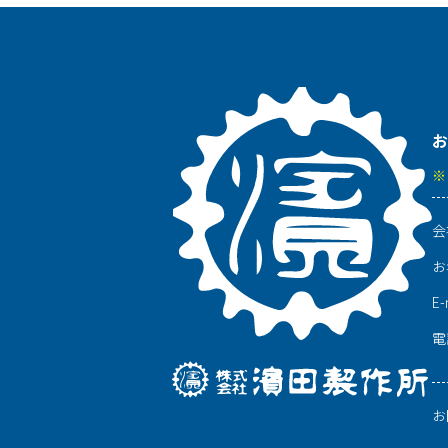
お
※
会
お
E-
電
お