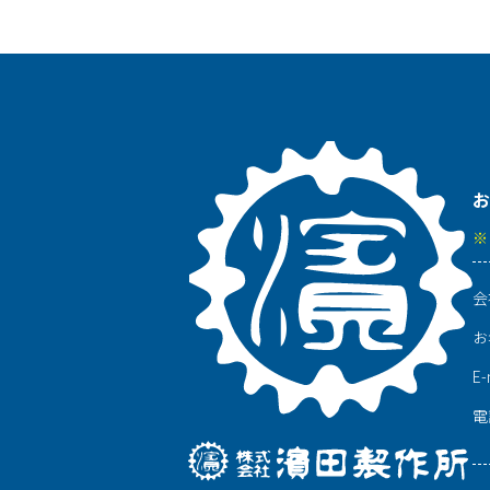
お
※
会
お
E-
電