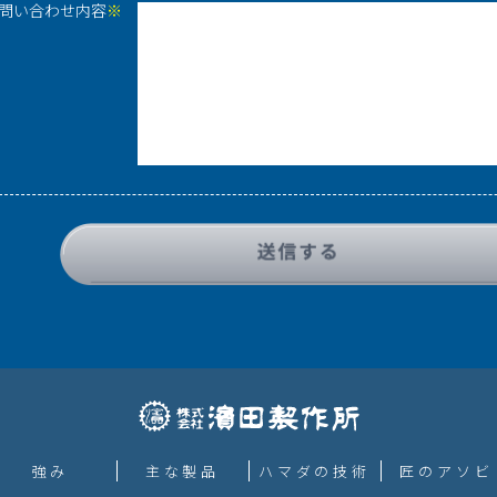
問い合わせ内容
※
強み
主な製品
ハマダの技術
匠のアソビ